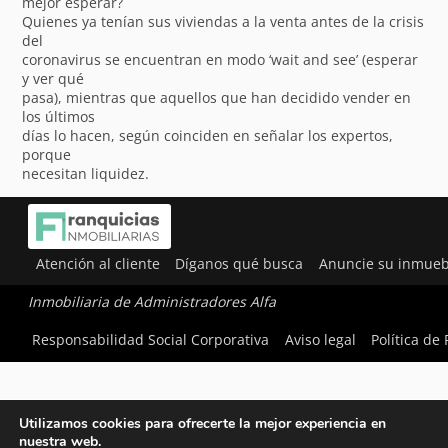
mejor esperar?
Quienes ya tenían sus viviendas a la venta antes de la crisis
del
coronavirus se encuentran en modo ‘wait and see’ (esperar
y ver qué
pasa), mientras que aquellos que han decidido vender en
los últimos
días lo hacen, según coinciden en señalar los expertos,
porque
necesitan liquidez.
Atención al cliente
Díganos qué busca
Anuncie su inmueb
Inmobiliaria de Administradores Alfa
Responsabilidad Social Corporativa
Aviso legal
Política de
Utilizamos cookies para ofrecerte la mejor experiencia en
nuestra web.