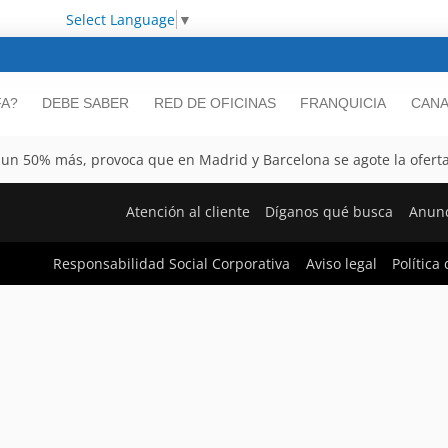
Select Language
▼
FA?
DEBE SABER
RED DE OFICINAS
FRANQUICIA
CANA
 un 50% más, provoca que en Madrid y Barcelona se agote la oferta
Atención al cliente
Díganos qué busca
Anunc
Responsabilidad Social Corporativa
Aviso legal
Política