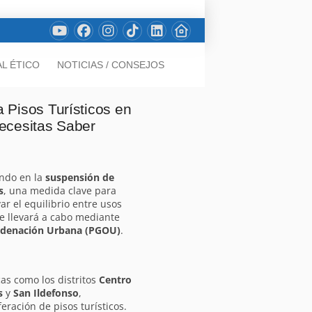
L ÉTICO
NOTICIAS / CONSEJOS
 Pisos Turísticos en
ecesitas Saber
ndo en la
suspensión de
s
, una medida clave para
ar el equilibrio entre usos
 se llevará a cabo mediante
Ordenación Urbana (PGOU)
.
cas como los distritos
Centro
s
y
San Ildefonso
,
eración de pisos turísticos.