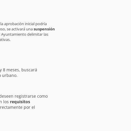
la aprobación inicial podría
eso, se activará una
suspensión
l Ayuntamiento delimitar las
tivas.
 y 8 meses, buscará
o urbano.
 deseen registrarse como
n los
requisitos
irectamente por el