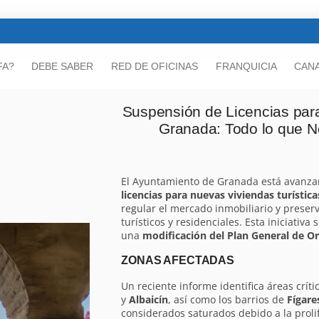
FA?
DEBE SABER
RED DE OFICINAS
FRANQUICIA
CANA
Suspensión de Licencias para
Granada: Todo lo que N
El Ayuntamiento de Granada está avanza
licencias para nuevas viviendas turística
regular el mercado inmobiliario y preserv
turísticos y residenciales. Esta iniciativa
una
modificación del Plan General de 
ZONAS AFECTADAS
Un reciente informe identifica áreas críti
y
Albaicín
, así como los barrios de
Fígare
considerados saturados debido a la prolif