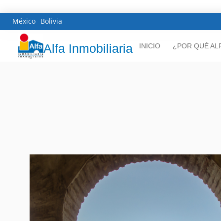
México
Bolivia
Alfa Inmobiliaria
INICIO
¿POR QUÉ AL