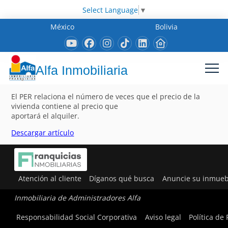
Select Language
▼
México
Bolivia
Alfa Inmobiliaria
El PER relaciona el número de veces que el precio de la
vivienda contiene al precio que
aportará el alquiler.
Descargar artículo
Atención al cliente
Díganos qué busca
Anuncie su inmueb
Inmobiliaria de Administradores Alfa
Responsabilidad Social Corporativa
Aviso legal
Política de