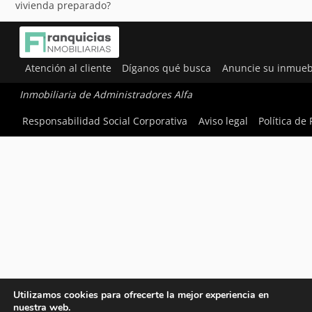
vivienda preparado?
Atención al cliente
Díganos qué busca
Anuncie su inmueb
Inmobiliaria de Administradores Alfa
Responsabilidad Social Corporativa
Aviso legal
Política de
Utilizamos cookies para ofrecerte la mejor experiencia en
nuestra web.