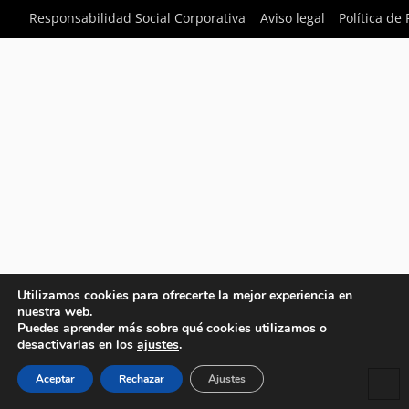
Responsabilidad Social Corporativa
Aviso legal
Política de
Utilizamos cookies para ofrecerte la mejor experiencia en
nuestra web.
Puedes aprender más sobre qué cookies utilizamos o
desactivarlas en los
ajustes
.
Aceptar
Rechazar
Ajustes