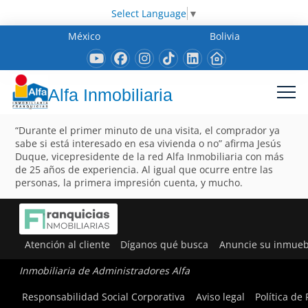
Select Language
▼
México
Bolivia
Alfa Inmobiliaria
“Durante el primer minuto de una visita, el comprador ya
sabe si está interesado en esa vivienda o no” afirma Jesús
Duque, vicepresidente de la red Alfa Inmobiliaria con más
de 25 años de experiencia. Al igual que ocurre entre las
personas, la primera impresión cuenta, y mucho.
Atención al cliente
Díganos qué busca
Anuncie su inmueb
Inmobiliaria de Administradores Alfa
Responsabilidad Social Corporativa
Aviso legal
Política de