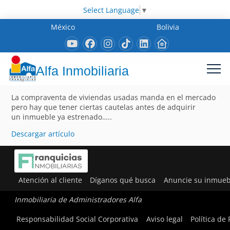
Select Language
▼
México
Bolivia
Alfa Inmobiliaria
La compraventa de viviendas usadas manda en el mercado
pero hay que tener ciertas cautelas antes de adquirir
un inmueble ya estrenado…..
Descargar artículo
Atención al cliente
Díganos qué busca
Anuncie su inmueb
Inmobiliaria de Administradores Alfa
Responsabilidad Social Corporativa
Aviso legal
Política de