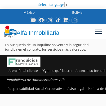
Select Language
▼
México
Bolivia
Alfa Inmobiliaria
La búsqueda de un inquilino solvente y la seguridad
jurídica en el contrato, los servicios más valorados.
Atención al cliente
Díganos qué busca
Anuncie su inmueb
Inmobiliaria de Administradores Alfa
Responsabilidad Social Corporativa
Aviso legal
Política de