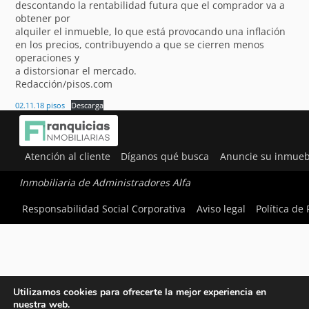
descontando la rentabilidad futura que el comprador va a
obtener por
alquiler el inmueble, lo que está provocando una inflación
en los precios, contribuyendo a que se cierren menos
operaciones y
a distorsionar el mercado.
Redacción/pisos.com
02.11.18 pisos
Descarga
Atención al cliente
Díganos qué busca
Anuncie su inmueb
Inmobiliaria de Administradores Alfa
Responsabilidad Social Corporativa
Aviso legal
Política de
Utilizamos cookies para ofrecerte la mejor experiencia en
nuestra web.