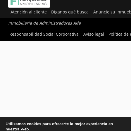
Atención al cliente
Díganos qué busca
Anuncie su inmueb
Inmobiliaria de Administradores Alfa
Responsabilidad Social Corporativa
Aviso legal
Política de
Utilizamos cookies para ofrecerte la mejor experiencia en
nuestra web.