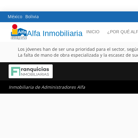
México
Bolivia
Alfa Inmobiliaria
INICIO
¿POR QUÉ AL
Los jóvenes han de ser una prioridad para el sector, se
La falta de mano de obra especializada y la escasez de su
Inmobiliaria de Administradores Alfa