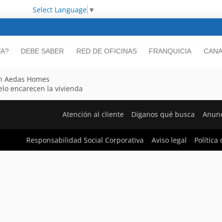
Select Language
▼
FA?
DEBE SABER
RED DE OFICINAS
FRANQUICIA
CANA
gún Aedas Homes
elo encarecen la vivienda
Atención al cliente
Díganos qué busca
Anunc
Responsabilidad Social Corporativa
Aviso legal
Política