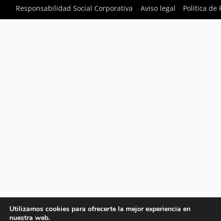
Responsabilidad Social Corporativa
Aviso legal
Política de
Utilizamos cookies para ofrecerte la mejor experiencia en
nuestra web.