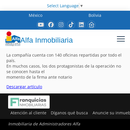
Select Language
▼
México
Bolivia
Alfa Inmobiliaria
La compañía cuenta con 140 oficinas repartidas por todo el
país.
En muchos casos, los dos protagonistas de la operación no
se conocen hasta el
momento de la firma ante notario
Descargar artículo
Atención al cliente
Díganos qué busca
Anuncie su inmueb
Inmobiliaria de Administradores Alfa