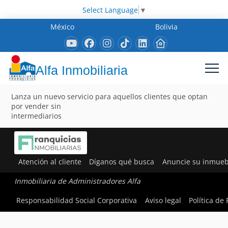
Select Language
▼
México
Bolivia
Alfa Inmobiliaria
Lanza un nuevo servicio para aquellos clientes que optan
por vender sin
intermediarios
Atención al cliente
Díganos qué busca
Anuncie su inmueb
Inmobiliaria de Administradores Alfa
Responsabilidad Social Corporativa
Aviso legal
Política de