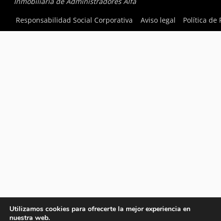
Inmobiliaria de Administradores Alfa
Responsabilidad Social Corporativa
Aviso legal
Política de
Utilizamos cookies para ofrecerte la mejor experiencia en
nuestra web.