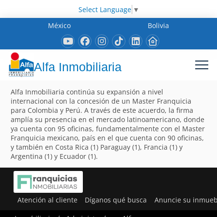
Select Language
▼
México
Bolivia
Alfa Inmobiliaria
Alfa Inmobiliaria continúa su expansión a nivel
internacional con la concesión de un Master Franquicia
para Colombia y Perú. A través de este acuerdo, la firma
amplía su presencia en el mercado latinoamericano, donde
ya cuenta con 95 oficinas, fundamentalmente con el Master
Franquicia mexicano, país en el que cuenta con 90 oficinas,
y también en Costa Rica (1) Paraguay (1), Francia (1) y
Argentina (1) y Ecuador (1).
Atención al cliente
Díganos qué busca
Anuncie su inmueb