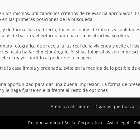
n los mismos, utilizando los criterios de relevancia apropiados. Es
 en las primeras posiciones de la búsqueda.
e, y de forma clara y directa, todos los datos de interés y cualidade
ajas de barrio y el entorno para hacer más atractiva su oferta.
ámara fotográfica que recoja la luz real de la vivienda y evite el fla
es hasta hallar el mejor ángulo. Y, si las fotografías son impresci
ele el mayor partido al poder de la imagen
estre la casa limpia y ordenada, evite en la medida de lo posible de
una oportunidad para dar una buena impresión. La forma de prese
le haga fijarse en ella frente al resto de opciones
Atención al cliente
Díganos qué busca
Responsabilidad Social Corporativa
Aviso legal
Po