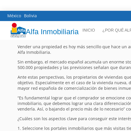
México
Bolivia
Alfa Inmobiliaria
INICIO
¿POR QUÉ AL
Vender una propiedad es hoy más sencillo que hace un año
Alfa Inmobiliaria.
Sin embargo, el mercado español acumula un enorme stock
500.000 propiedades y las previsiones señalan que dura
Ante estas perspectivas, los propietarios de viviendas q
objetivo. Especialmente en el caso de la vivienda nueva, d
mayor red española de comercialización de bienes inmuebl
“Es fundamental lograr que el comprador se emocione con
inmobiliario, que debemos lograr una clara diferenciaci
venderla. Así, o bajando el precio más de lo necesario” co
¿Cuáles son los aspectos clave para conseguir este interé
1. Seleccione los portales inmobiliarios que más visitas 