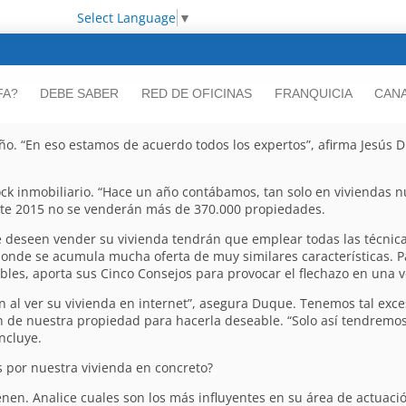
Select Language
▼
FA?
DEBE SABER
RED DE OFICINAS
FRANQUICIA
CANA
. “En eso estamos de acuerdo todos los expertos”, afirma Jesús D
 inmobiliario. “Hace un año contábamos, tan solo en viviendas nue
nte 2015 no se venderán más de 370.000 propiedades.
ue deseen vender su vivienda tendrán que emplear todas las técnic
onde se acumula mucha oferta de muy similares características. Para
es, aporta sus Cinco Consejos para provocar el flechazo en una ve
 al ver su vivienda en internet”, asegura Duque. Tenemos tal exc
ón de nuestra propiedad para hacerla deseable. “Solo así tendrem
ncluye.
s por nuestra vivienda en concreto?
tienen. Analice cuales son los más influyentes en su área de actuac