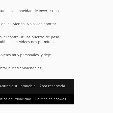
tudies la idoneidad de invertir una
s de la vivienda. No olvide aportar
sh, el contraluz, las puertas de paso
ndibles, los videos nos permitan
 objetos muy personales, y deje
ntar nuestra vivienda es
Anuncie su inmueble
Área reservada
lítica de Privacidad
Política de cookies