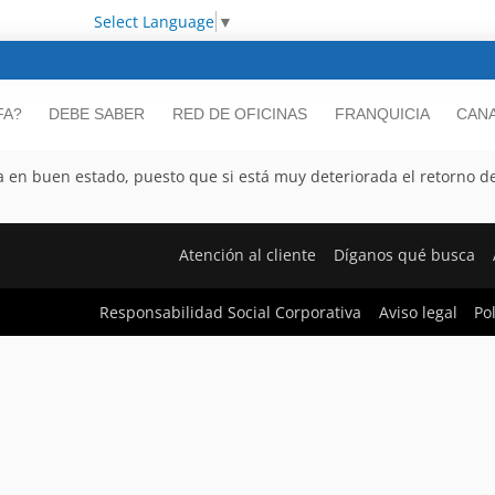
Select Language
▼
FA?
DEBE SABER
RED DE OFICINAS
FRANQUICIA
CANA
 en buen estado, puesto que si está muy deteriorada el retorno d
Atención al cliente
Díganos qué busca
Responsabilidad Social Corporativa
Aviso legal
Po