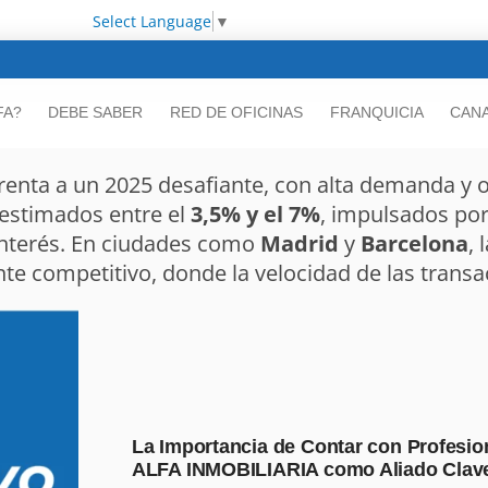
Select Language
▼
FA?
DEBE SABER
RED DE OFICINAS
FRANQUICIA
CANA
renta a un 2025 desafiante, con alta demanda y of
 estimados entre el
3,5% y el 7%
, impulsados por
 interés. En ciudades como
Madrid
y
Barcelona
, 
e competitivo, donde la velocidad de las transa
La Importancia de Contar con Profesion
ALFA INMOBILIARIA como Aliado Clav