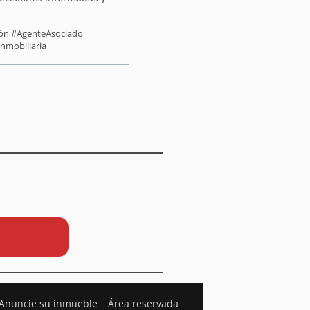
sión #AgenteAsociado
inmobiliaria
Anuncie su inmueble
Área reservada