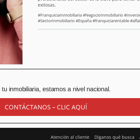
exitosas.
#FranquiciaInmobiliaria #NegocioInmobiliario #Inver
#SectorInmobiliario #España #franquiciarentable #alfa
tu inmobiliaria, estamos a nivel nacional.
CONTÁCTANOS – CLIC AQUÍ
Atención al cliente
Díganos qué busca