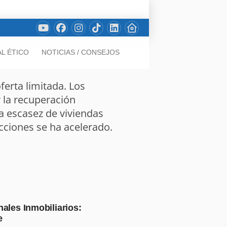
L ÉTICO
NOTICIAS / CONSEJOS
erta limitada. Los
 la recuperación
la escasez de viviendas
cciones se ha acelerado.
ales Inmobiliarios:
e