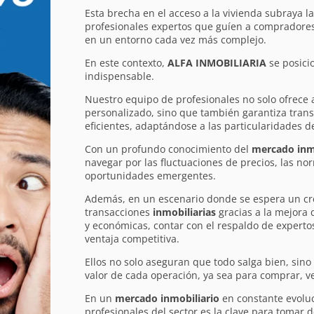
Esta brecha en el acceso a la vivienda subraya l
profesionales expertos que guíen a compradores
en un entorno cada vez más complejo.
En este contexto,
ALFA INMOBILIARIA
se posici
indispensable.
Nuestro equipo de profesionales no solo ofrece
personalizado, sino que también garantiza tran
eficientes, adaptándose a las particularidades de
Con un profundo conocimiento del
mercado inm
navegar por las fluctuaciones de precios, las nor
oportunidades emergentes.
Además, en un escenario donde se espera un cr
transacciones
inmobiliarias
gracias a la mejora 
y económicas, contar con el respaldo de experto
ventaja competitiva.
Ellos no solo aseguran que todo salga bien, sin
valor de cada operación, ya sea para comprar, ve
En un
mercado inmobiliario
en constante evoluc
profesionales del sector es la clave para tomar 