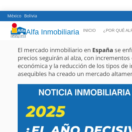
México
Bolivia
Alfa Inmobiliaria
INICIO
¿POR QUÉ AL
El mercado inmobiliario en
España
se enf
precios seguirán al alza, con incrementos
económica y la reducción de los tipos de
asequibles ha creado un mercado altament